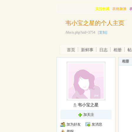
关注收藏
表格新澳
韦小宝之星的个人主页
/bbs/u.php?uid=3754
[复制]
首页
新鲜事
日志
相册
帖
相册
韦小宝之星
加关注
加为好友
发消息
举报