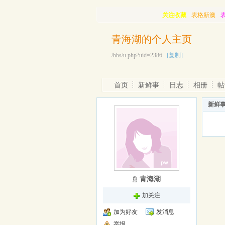
关注收藏
表格新澳
青海湖的个人主页
/bbs/u.php?uid=2386
[复制]
首页
新鲜事
日志
相册
帖
新鲜
青海湖
加关注
加为好友
发消息
举报