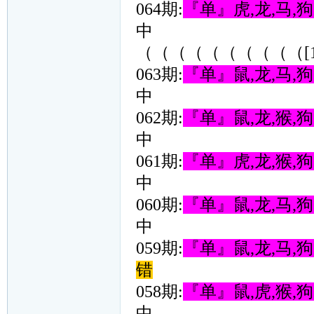
064期:
『单』虎,龙,马,狗
中
（（（（（（（（（（[1
063期:
『单』鼠,龙,马,狗
中
062期:
『单』鼠,龙,猴,狗
中
061期:
『单』虎,龙,猴,狗
中
060期:
『单』鼠,龙,马,狗
中
059期:
『单』鼠,龙,马,狗
错
058期:
『单』鼠,虎,猴,狗
中