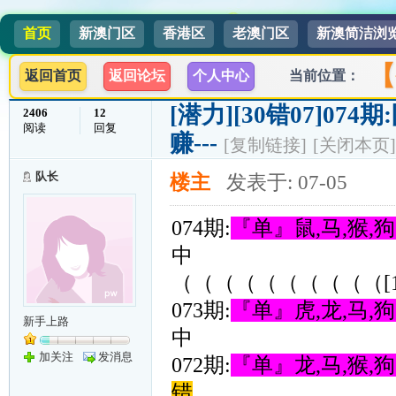
首页
新澳门区
香港区
老澳门区
新澳简洁浏
【
返回首页
返回论坛
个人中心
当前位置：
[潜力]
[30错07]074
2406
12
阅读
回复
赚---
[复制链接]
[关闭本页]
队长
楼主
发表于: 07-05
074期:
『单』鼠,马,猴,狗
中
（（（（（（（（（（[1
073期:
『单』虎,龙,马,狗
新手上路
中
加关注
发消息
072期:
『单』龙,马,猴,狗
错