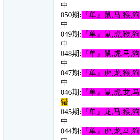
中
050期:
『单』鼠,马,猴,狗
中
049期:
『单』鼠,虎,猴,狗
中
048期:
『单』鼠,虎,马,狗
中
047期:
『单』虎,龙,猴,狗
中
046期:
『单』鼠,虎,龙,马
错
045期:
『单』龙,马,猴,狗
中
044期:
『单』虎,龙,马,狗