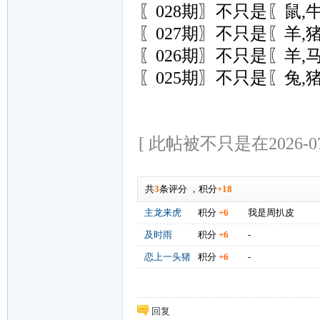
〖028期〗不只是〖鼠,牛
〖027期〗不只是〖羊,猪
〖026期〗不只是〖羊,马
〖025期〗不只是〖兔,猪
[ 此帖被不只是在2026-07
共
3
条评分
，
积分
+18
主龙来虎
积分
+6
我是周扒皮
及时雨
积分
+6
-
恋上一头猪
积分
+6
-
回复