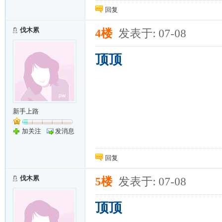
回复
伐木累
4楼
发表于: 07-08
顶顶
新手上路
加关注
发消息
回复
伐木累
5楼
发表于: 07-08
顶顶