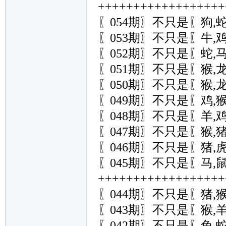
+++++++++++++++++
〖054期〗不只是〖狗,蛇
〖053期〗不只是〖牛,鸡
〖052期〗不只是〖蛇,马
〖051期〗不只是〖猴,龙
〖050期〗不只是〖猴,龙
〖049期〗不只是〖鸡,猴
〖048期〗不只是〖羊,鸡
〖047期〗不只是〖猴,猪
〖046期〗不只是〖猪,虎
〖045期〗不只是〖马,鼠
+++++++++++++++++
〖044期〗不只是〖猪,猴
〖043期〗不只是〖猴,羊
〖042期〗不只是〖兔,蛇