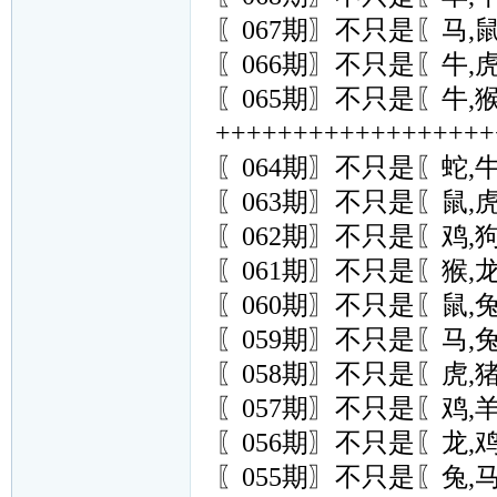
〖067期〗不只是〖马,鼠
〖066期〗不只是〖牛,虎
〖065期〗不只是〖牛,猴
+++++++++++++++++
〖064期〗不只是〖蛇,牛
〖063期〗不只是〖鼠,虎
〖062期〗不只是〖鸡,狗
〖061期〗不只是〖猴,龙
〖060期〗不只是〖鼠,兔
〖059期〗不只是〖马,兔
〖058期〗不只是〖虎,猪
〖057期〗不只是〖鸡,羊
〖056期〗不只是〖龙,鸡
〖055期〗不只是〖兔,马