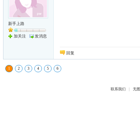
新手上路
加关注
发消息
回复
1
2
3
4
5
6
|
联系我们
无