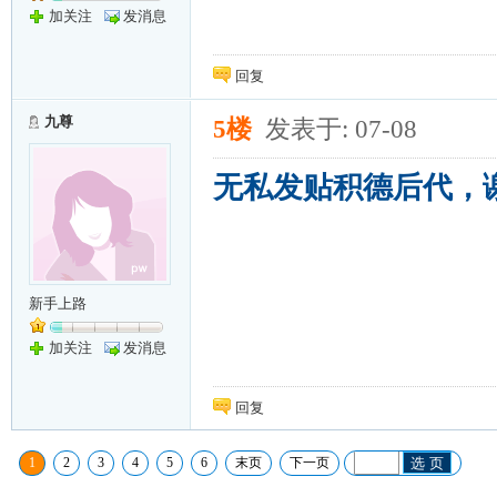
加关注
发消息
回复
九尊
5楼
发表于: 07-08
无私发贴积德后代，
新手上路
加关注
发消息
回复
1
2
3
4
5
6
末页
下一页
选 页