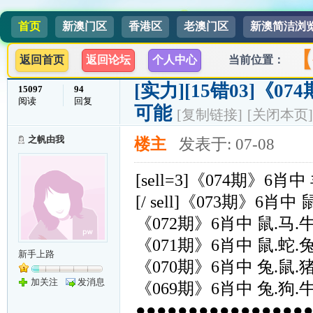
首页
新澳门区
香港区
老澳门区
新澳简洁浏
【
返回首页
返回论坛
个人中心
当前位置：
[实力]
[15错03]《
15097
94
阅读
回复
可能
[复制链接]
[关闭本页]
之帆由我
楼主
发表于: 07-08
[sell=3]《074期》6肖中
[/ sell]《073期》6肖中
《072期》6肖中 鼠.马.牛
《071期》6肖中 鼠.蛇.兔
新手上路
《070期》6肖中 兔.鼠.猪
加关注
发消息
《069期》6肖中 兔.狗.牛
●●●●●●●●●●●●●●●●