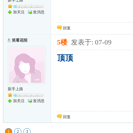
新手上路
加关注
发消息
回复
笑看花招
5楼
发表于: 07-09
顶顶
新手上路
加关注
发消息
回复
1
2
3