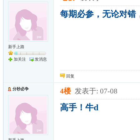
每期必参，无论对错
新手上路
加关注
发消息
回复
分秒必争
4楼
发表于: 07-08
高手！牛d