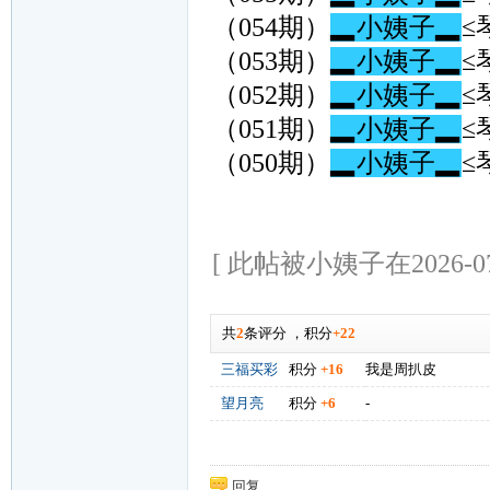
（054期）
▂小姨子▂
≤
（053期）
▂小姨子▂
≤
（052期）
▂小姨子▂
≤
（051期）
▂小姨子▂
≤
（050期）
▂小姨子▂
≤
[ 此帖被小姨子在2026-07
共
2
条评分
，
积分
+22
三福买彩
积分
+16
我是周扒皮
望月亮
积分
+6
-
回复