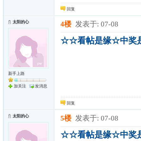
回复
太阳的心
4楼
发表于: 07-08
☆☆看帖是缘☆中奖
新手上路
加关注
发消息
回复
太阳的心
5楼
发表于: 07-08
☆☆看帖是缘☆中奖