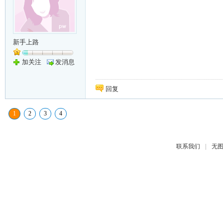
新手上路
加关注
发消息
回复
1
2
3
4
|
联系我们
无