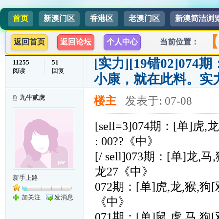
首页
新澳门区
香港区
老澳门区
新澳简洁浏
【
返回首页
返回论坛
个人中心
当前位置：
[实力]
[19错02]0
11255
51
阅读
回复
小康，就在此料。实
九牛贰虎
楼主
发表于: 07-08
[sell=3]074期：[单
: 00??《中》
[/ sell]073期：[单]
龙27《中》
新手上路
072期：[单]虎,龙,猴,
加关注
发消息
《中》
071期：[单]鼠,虎,马,