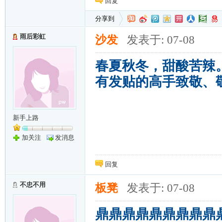
回复
分享到
雨后彩虹
沙发
发表于: 07-08
春夏秋冬，甜酸苦辣
有发贴的高手致敬、敬
新手上路
加关注
发消息
回复
不忠不用
板凳
发表于: 07-08
鼎鼎鼎鼎鼎鼎鼎鼎鼎