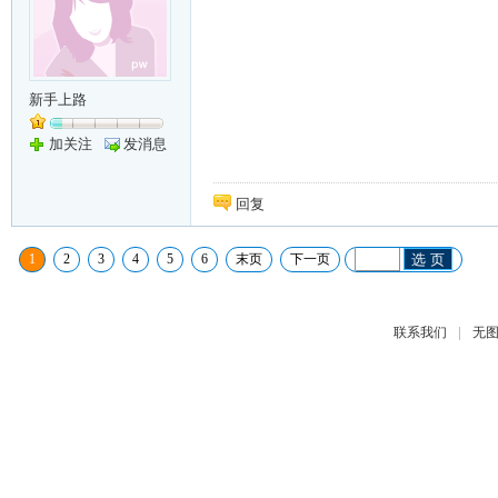
新手上路
加关注
发消息
回复
1
2
3
4
5
6
末页
下一页
选 页
|
联系我们
无