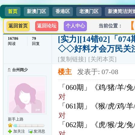
首页
新澳门区
香港区
老澳门区
新澳简洁浏
【
返回首页
返回论坛
个人中心
当前位置：
[实力]
[14错02]「
16786
79
阅读
回复
◇◇好料才会万民关
[复制链接]
[关闭本页]
台州阔少
楼主
发表于: 07-08
「060期」《鸡/猪/羊/
对
「061期」《猴/虎/鸡/
对
新手上路
「062期」《虎/猴/龙/
加关注
发消息
对