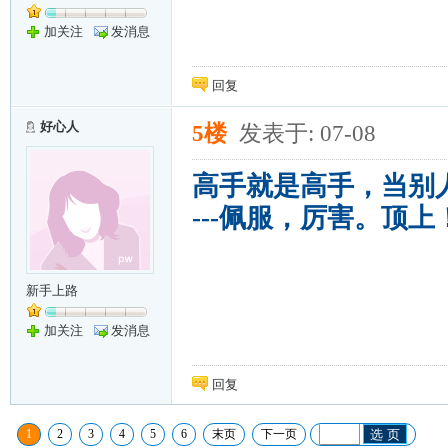
加关注
发消息
回复
好心人
5楼
发表于: 07-08
高手就是高手，当别人
---佩服，厉害。顶上
新手上路
加关注
发消息
回复
1
2
3
4
5
6
末页
下一页
选 页