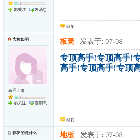
加关注
发消息
回复
念你如初
板凳
发表于: 07-08
专顶高手!专顶高手!
高手!专顶高手!专顶高
新手上路
加关注
发消息
回复
你要的是什么
地板
发表于: 07-08