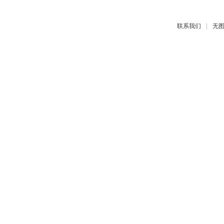
|
联系我们
无