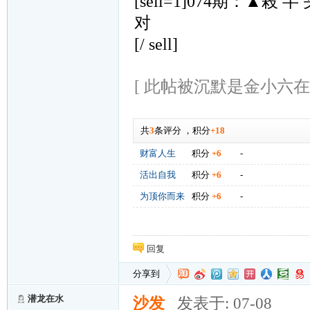
[sell=1]074期：▲殺 半
对
[/ sell]
[ 此帖被沉默是金小六在2026
共
3
条评分
，
积分
+18
财富人生
积分
+6
-
活出自我
积分
+6
-
为顶你而来
积分
+6
-
回复
分享到
潜龙在水
沙发
发表于: 07-08