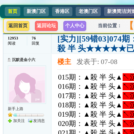
首页
新澳门区
香港区
老澳门区
新澳简洁浏
【
返回首页
返回论坛
个人中心
当前位置：
[实力]
[59错03]0
12953
76
阅读
回复
殺 半 头★★★★★
沉默是金小六
楼主
发表于: 07-08
015期：▲殺 半 头▲
↖
016期：▲殺 半 头▲
↖
017期：▲殺 半 头▲
↖
018期：▲殺 半 头▲
↖
新手上路
019期：▲殺 半 头▲
↖
加关注
发消息
020期：▲殺 半 头▲
↖
021期：▲殺 半 头▲
↖