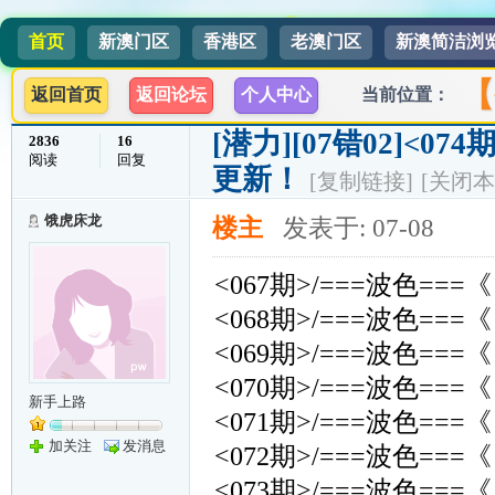
首页
新澳门区
香港区
老澳门区
新澳简洁浏
【
返回首页
返回论坛
个人中心
当前位置：
[潜力]
[07错02]<074
2836
16
阅读
回复
更新！
[复制链接]
[关闭本
饿虎床龙
楼主
发表于: 07-08
<067期>/===波色===《
<068期>/===波色===《
<069期>/===波色===《
<070期>/===波色===《
新手上路
<071期>/===波色===《
加关注
发消息
<072期>/===波色===《
<073期>/===波色===《