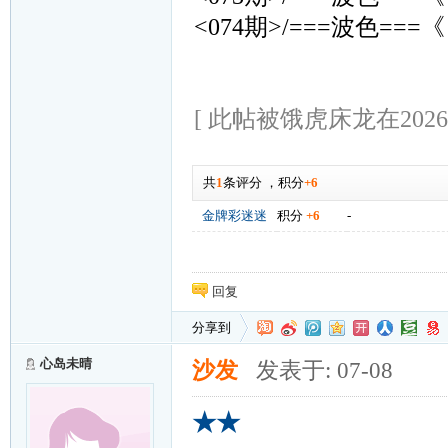
<074期>/===波色===《
[ 此帖被饿虎床龙在2026-0
共
1
条评分
，
积分
+6
金牌彩迷迷
积分
+6
-
回复
分享到
心岛未晴
沙发
发表于: 07-08
★★