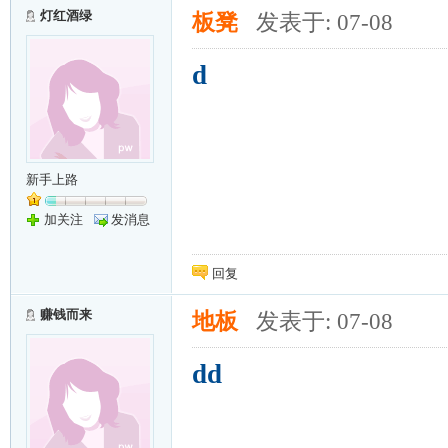
灯红酒绿
板凳
发表于: 07-08
d
新手上路
加关注
发消息
回复
赚钱而来
地板
发表于: 07-08
dd