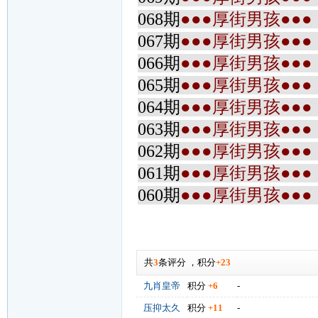
068期
●●●厚街男孩●●●
067期
●●●厚街男孩●●●
066期
●●●厚街男孩●●●
065期
●●●厚街男孩●●●
064期
●●●厚街男孩●●●
063期
●●●厚街男孩●●●
062期
●●●厚街男孩●●●
061期
●●●厚街男孩●●●
060期
●●●厚街男孩●●●
共
3
条评分
，
积分
+23
九肖皇帝
积分
+6
-
压抑太久
积分
+11
-