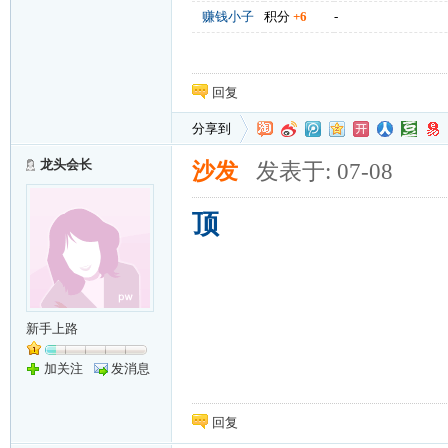
赚钱小子
积分
+6
-
回复
分享到
龙头会长
沙发
发表于: 07-08
顶
新手上路
加关注
发消息
回复