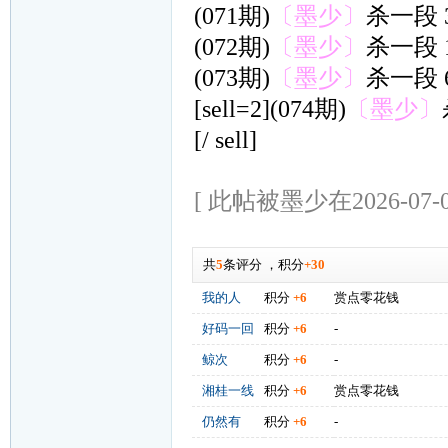
(071期)
〔墨少〕
杀一段 
(072期)
〔墨少〕
杀一段 
(073期)
〔墨少〕
杀一段 
[sell=2](074期)
〔墨少〕
[/ sell]
[ 此帖被墨少在2026-07-0
共
5
条评分
，
积分
+30
我的人
积分
+6
赏点零花钱
好码一回
积分
+6
-
鲸次
积分
+6
-
湘桂一线
积分
+6
赏点零花钱
仍然有
积分
+6
-