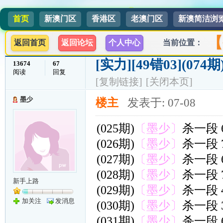
首页
新澳门区
香港区
老澳门区
新澳简洁浏
【
返回首页
返回论坛
个人中心
当前位置：
[实力]
[49错03](0
13674
67
阅读
回复
[复制链接]
[关闭本页]
墨少
楼主
发表于: 07-08
(025期)
〔墨少〕
杀一段 
(026期)
〔墨少〕
杀一段 
(027期)
〔墨少〕
杀一段 
(028期)
〔墨少〕
杀一段 
新手上路
(029期)
〔墨少〕
杀一段 
加关注
发消息
(030期)
〔墨少〕
杀一段 
(031期)
〔墨少〕
杀一段 