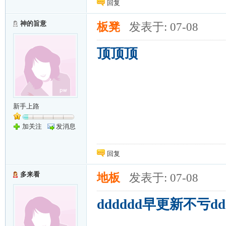
回复
神的旨意
板凳
发表于: 07-08
顶顶顶
新手上路
加关注
发消息
回复
多来看
地板
发表于: 07-08
dddddd早更新不亏dd