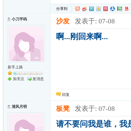
分享到
小刀平码
沙发
发表于: 07-08
啊...刚回来啊...
新手上路
加关注
发消息
回复
清风月明
板凳
发表于: 07-08
请不要问我是谁，我