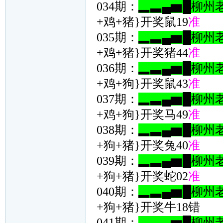
034期：
▂▃▄▆█柳州
+鸡+猪}开奖鼠19
准
035期：
▂▃▄▆█柳州
+鸡+猪}开奖猪44
准
036期：
▂▃▄▆█柳州
+鸡+狗}开奖鼠43
准
037期：
▂▃▄▆█柳州
+鸡+狗}开奖马49
准
038期：
▂▃▄▆█柳州
+狗+猪}开奖兔40
准
039期：
▂▃▄▆█柳州
+狗+猪}开奖蛇02
准
040期：
▂▃▄▆█柳州
+狗+猪}开奖牛18错
041期：
▂▃▄▆█柳州