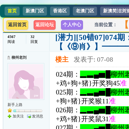
首页
新澳门区
香港区
老澳门区
新澳简洁浏
【
返回首页
返回论坛
个人中心
当前位置：
[潜力]
[50错07]0
4567
32
阅读
回复
【《⑨肖》】━━━
柳州老刘
楼主
发表于: 07-08
024期：
▂▃▄▆█柳州
+鸡+狗+猪}开奖狗45
准
025期：
▂▃▄▆█柳州
+狗+猪}开奖猴11
准
新手上路
026期：
▂▃▄▆█柳州
加关注
发消息
+鸡+猪}开奖鼠31
准
027期：
▂▃▄▆█柳州