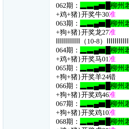
062期：
▂▃▄▆█柳州
+鸡+猪}开奖牛30
准
063期：
▂▃▄▆█柳州
+狗+猪}开奖龙27
准
ⅠⅠⅠⅠⅠⅠⅠⅠⅠⅠⅠⅠ（10-8）ⅠⅠⅠⅠⅠⅠⅠⅠⅠⅠⅠ
064期：
▂▃▄▆█柳州
+鸡+猪}开奖马01
准
065期：
▂▃▄▆█柳州
+狗+猪}开奖羊24错
066期：
▂▃▄▆█柳州
+狗+猪}开奖鸡46
准
067期：
▂▃▄▆█柳州
+狗+猪}开奖鸡10
准
068期：
▂▃▄▆█柳州