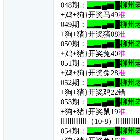
048期：
▂▃▄▆█柳州
+鸡+狗}开奖马49
准
049期：
▂▃▄▆█柳州
+狗+猪}开奖猪08
准
050期：
▂▃▄▆█柳州
+鸡+猪}开奖兔40
准
051期：
▂▃▄▆█柳州
+鸡+狗}开奖兔28
准
052期：
▂▃▄▆█柳州
+狗+猪}开奖鸡22错
053期：
▂▃▄▆█柳州
+狗+猪}开奖鼠19
准
ⅠⅠⅠⅠⅠⅠⅠⅠⅠⅠⅠⅠ（10-8）ⅠⅠⅠⅠⅠⅠⅠⅠⅠⅠⅠ
054期：
▂▃▄▆█柳州