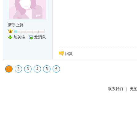
新手上路
加关注
发消息
回复
1
2
3
4
5
6
|
联系我们
无