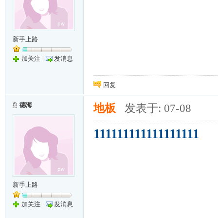
新手上路
加关注
发消息
回复
德海
地板
发表于: 07-08
111111111111111111
新手上路
加关注
发消息