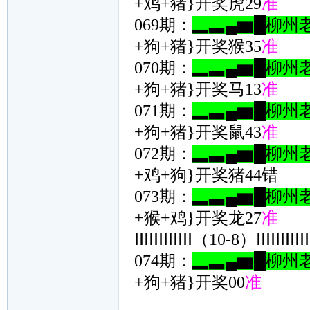
+鸡+猪}开奖虎29
准
069期：
▂▃▄▆█柳州
+狗+猪}开奖猴35
准
070期：
▂▃▄▆█柳州
+狗+猪}开奖马13
准
071期：
▂▃▄▆█柳州
+狗+猪}开奖鼠43
准
072期：
▂▃▄▆█柳州
+鸡+狗}开奖猪44错
073期：
▂▃▄▆█柳州
+猴+鸡}开奖龙27
准
ⅠⅠⅠⅠⅠⅠⅠⅠⅠⅠⅠⅠ（10-8）ⅠⅠⅠⅠⅠⅠⅠⅠⅠⅠⅠ
074期：
▂▃▄▆█柳州
+狗+猪}开奖00
准