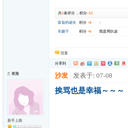
共
2
条评分
，
积分
+12
富翁的诞生
积分
+6
-
车嫂子
积分
+6
我是周扒皮
回复
分享到
肖浩
沙发
发表于: 07-08
挨骂也是幸福～～～
新手上路