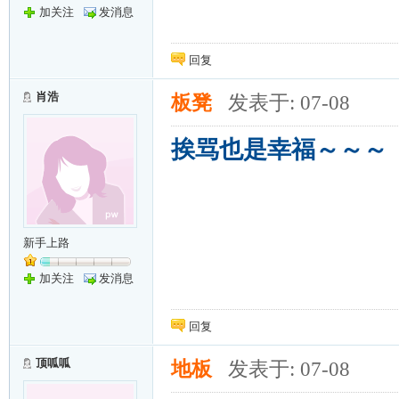
加关注
发消息
回复
肖浩
板凳
发表于: 07-08
挨骂也是幸福～～～
新手上路
加关注
发消息
回复
顶呱呱
地板
发表于: 07-08