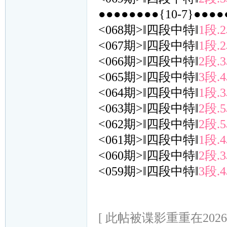
●●●●●●●●{10-7}●●●●
<068期>‖四段中特‖
1段.
<067期>‖四段中特‖
1段.
<066期>‖四段中特‖
2段.
<065期>‖四段中特‖
3段.
<064期>‖四段中特‖
1段.
<063期>‖四段中特‖
2段.
<062期>‖四段中特‖
2段.
<061期>‖四段中特‖
1段.
<060期>‖四段中特‖
2段.
<059期>‖四段中特‖
3段.
[ 此帖被谍影重重在2026-0