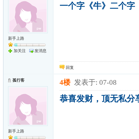
一个字《牛》二个字
新手上路
加关注
发消息
回复
孤行客
4楼
发表于: 07-08
恭喜发财，顶无私分
新手上路