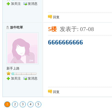
加关注
发消息
回复
放牛吃草
5楼
发表于: 07-08
6666666666
新手上路
加关注
发消息
回复
1
2
3
4
5