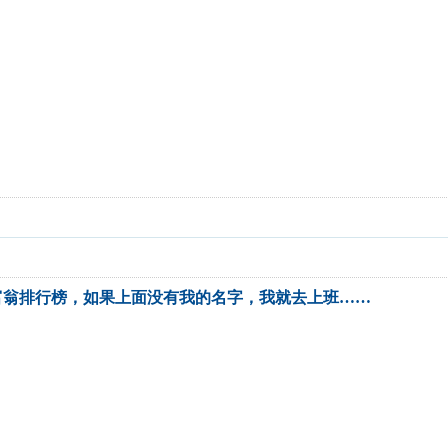
富翁排行榜，如果上面没有我的名字，我就去上班……