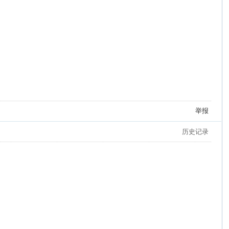
举报
历史记录