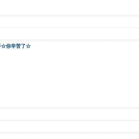
手☆你辛苦了☆