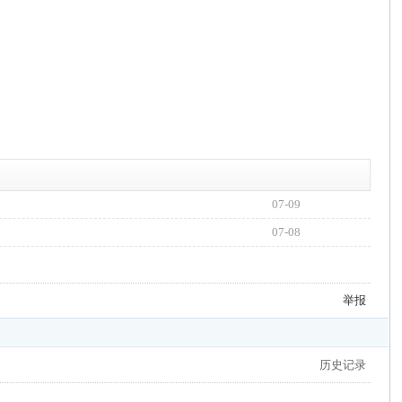
07-09
07-08
举报
历史记录