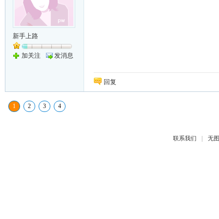
新手上路
加关注
发消息
回复
1
2
3
4
|
联系我们
无