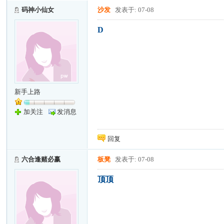
码神小仙女
沙发
发表于: 07-08
D
新手上路
加关注
发消息
回复
六合逢赌必赢
板凳
发表于: 07-08
顶顶