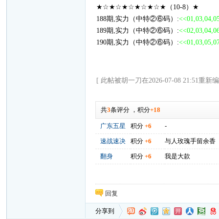
★☆★☆★☆★☆★☆★（10-8）★
188期,实力（中特②⑥码）:
<<01,03,04,05
189期,实力（中特②⑥码）:
<<02,03,04,06
190期,实力（中特②⑥码）:
<<01,03,05,07
[ 此帖被胡一刀在2026-07-08 21:51重新编
共
3
条评分
，
积分
+18
广东五星
积分
+6
-
速战速决
积分
+6
与人玫瑰手留余香
翻身
积分
+6
我是大款
回复
分享到