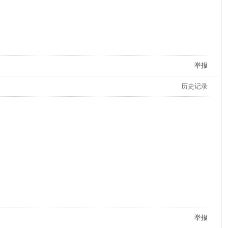
举报
历史记录
举报