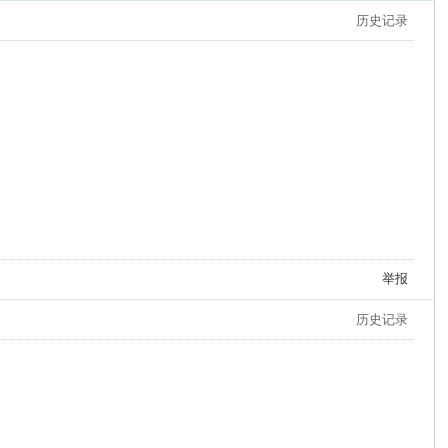
历史记录
举报
历史记录