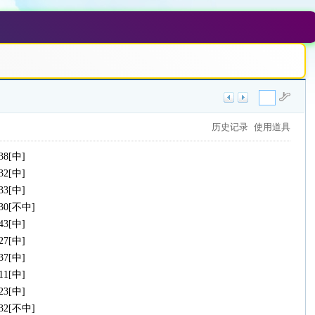
历史记录
使用道具
8[中]
2[中]
3[中]
0[不中]
3[中]
7[中]
7[中]
1[中]
3[中]
2[不中]