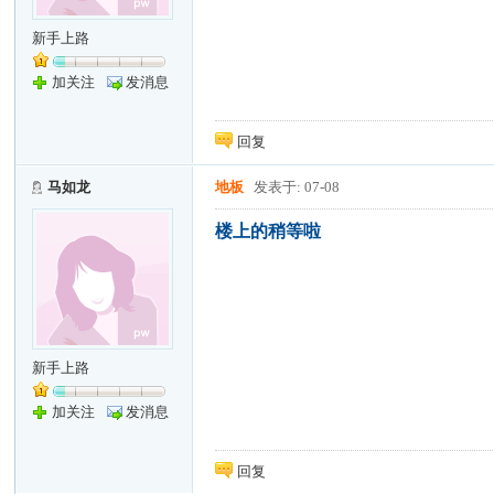
新手上路
加关注
发消息
回复
马如龙
地板
发表于: 07-08
楼上的稍等啦
新手上路
加关注
发消息
回复