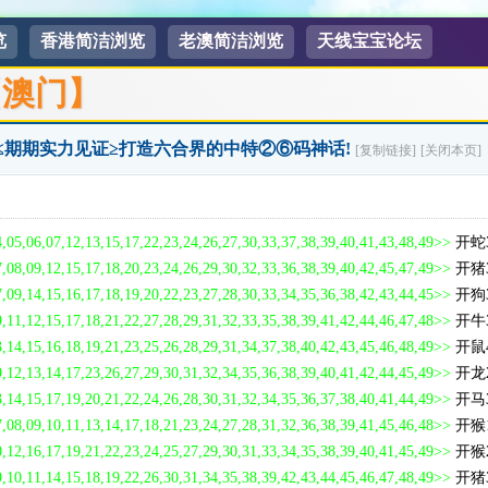
览
香港简洁浏览
老澳简洁浏览
天线宝宝论坛
【澳门】
100%≤期期实力见证≥打造六合界的中特②⑥码神话!
[复制链接]
[关闭本页]
,05,06,07,12,13,15,17,22,23,24,26,27,30,33,37,38,39,40,41,43,48,49>>
开蛇3
,08,09,12,15,17,18,20,23,24,26,29,30,32,33,36,38,39,40,42,45,47,49>>
开猪3
,09,14,15,16,17,18,19,20,22,23,27,28,30,33,34,35,36,38,42,43,44,45>>
开狗3
,11,12,15,17,18,21,22,27,28,29,31,32,33,35,38,39,41,42,44,46,47,48>>
开牛3
,14,15,16,18,19,21,23,25,26,28,29,31,34,37,38,40,42,43,45,46,48,49>>
开鼠4
,12,13,14,17,23,26,27,29,30,31,32,34,35,36,38,39,40,41,42,44,45,49>>
开龙2
,14,15,17,19,20,21,22,24,26,28,30,31,32,34,35,36,37,38,40,41,44,49>>
开马3
,08,09,10,11,13,14,17,18,21,23,24,27,28,31,32,36,38,39,41,45,46,48>>
开猴1
,12,16,17,19,21,22,23,24,25,27,29,30,31,33,34,35,38,39,40,41,45,49>>
开猴2
,10,11,14,15,18,19,22,26,30,31,34,35,38,39,42,43,44,45,46,47,48,49>>
开猪3