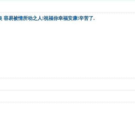
 容易被情所动之人!祝福你幸福安康!辛苦了.