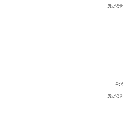
历史记录
举报
历史记录