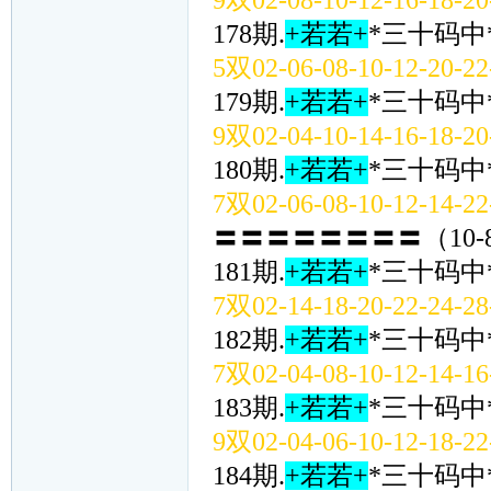
9双02-08-10-12-16-18-20-
178期.
+若若+
*三十码中
5双02-06-08-10-12-20-22-
179期.
+若若+
*三十码中
9双02-04-10-14-16-18-20-
180期.
+若若+
*三十码中
7双02-06-08-10-12-14-22-
〓〓〓〓〓〓〓〓（10
181期.
+若若+
*三十码中
7双02-14-18-20-22-24-28-
182期.
+若若+
*三十码中
7双02-04-08-10-12-14-16-
183期.
+若若+
*三十码中
9双02-04-06-10-12-18-22-
184期.
+若若+
*三十码中