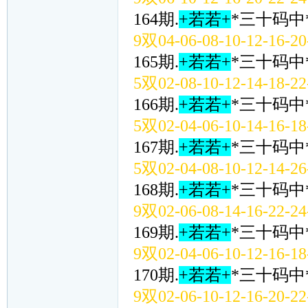
164期.
+若若+
*三十码中
9双04-06-08-10-12-16-20-
165期.
+若若+
*三十码中
5双02-08-10-12-14-18-22-
166期.
+若若+
*三十码中
5双02-04-06-10-14-16-18-
167期.
+若若+
*三十码中
5双02-04-08-10-12-14-26-
168期.
+若若+
*三十码中
9双02-06-08-14-16-22-24-
169期.
+若若+
*三十码中
9双02-04-06-10-12-16-18-
170期.
+若若+
*三十码中
9双02-06-10-12-16-20-22-