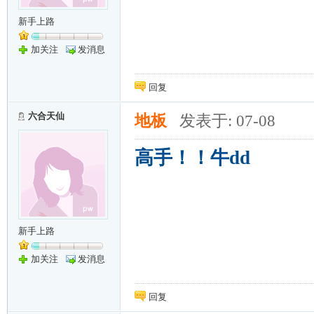
新手上路
加关注
发消息
回复
六合天仙
地板
发表于: 07-08
高手！！牛dd
新手上路
加关注
发消息
回复