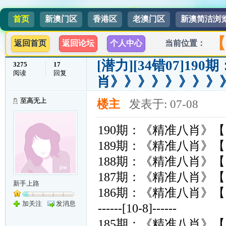
首页
新澳门区
香港区
老澳门区
新澳简洁浏
【
返回首页
返回论坛
个人中心
当前位置：
[潜力]
[34错07]1
3275
17
阅读
回复
肖》》》》》》》》
至高无上
楼主
发表于: 07-08
190期：《精准八肖》【【
189期：《精准八肖》【【
188期：《精准八肖》【【
187期：《精准八肖》【【
新手上路
186期：《精准八肖》【【
加关注
发消息
------[10-8]------
185期：《精准八肖》【【