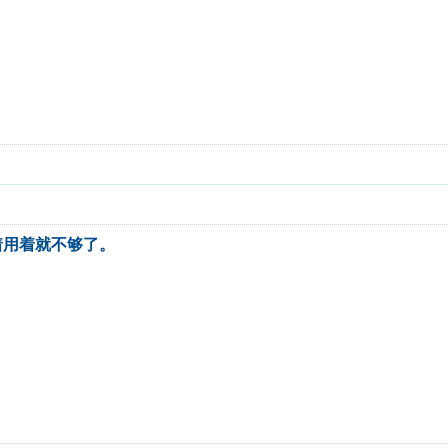
着用着就不够了。