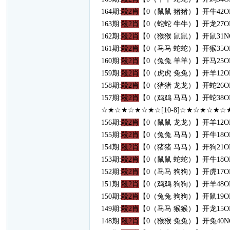
164期:
殺2肖
【0（鼠鼠 猪猪）】开牛42O
163期:
殺2肖
【0（蛇蛇 牛牛）】开龙27O
162期:
殺2肖
【0（猴猴 鼠鼠）】开鼠31N
161期:
殺2肖
【0（马马 蛇蛇）】开猴35O
160期:
殺2肖
【0（兔兔 羊羊）】开马25O
159期:
殺2肖
【0（虎虎 兔兔）】开羊12O
158期:
殺2肖
【0（猪猪 龙龙）】开蛇26O
157期:
殺2肖
【0（鸡鸡 马马）】开蛇38O
☆★☆★☆★☆★☆[10-8]☆★☆★☆★☆
156期:
殺2肖
【0（鼠鼠 龙龙）】开羊12O
155期:
殺2肖
【0（兔兔 马马）】开牛18O
154期:
殺2肖
【0（猪猪 马马）】开狗21O
153期:
殺2肖
【0（鼠鼠 蛇蛇）】开牛18O
152期:
殺2肖
【0（马马 狗狗）】开虎17O
151期:
殺2肖
【0（鸡鸡 狗狗）】开羊48O
150期:
殺2肖
【0（兔兔 狗狗）】开鼠19O
149期:
殺2肖
【0（马马 猴猴）】开龙15O
148期:
殺2肖
【0（猴猴 兔兔）】开兔40N