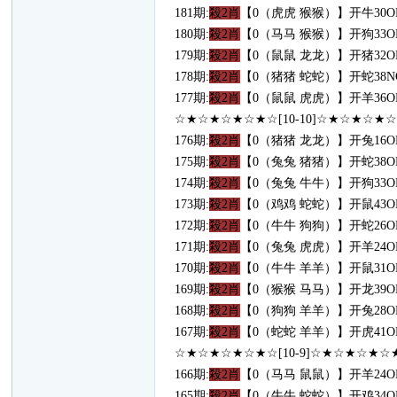
181期:
殺2肖
【0（虎虎 猴猴）】开牛30O
180期:
殺2肖
【0（马马 猴猴）】开狗33O
179期:
殺2肖
【0（鼠鼠 龙龙）】开猪32O
178期:
殺2肖
【0（猪猪 蛇蛇）】开蛇38N
177期:
殺2肖
【0（鼠鼠 虎虎）】开羊36O
☆★☆★☆★☆★☆[10-10]☆★☆★☆★
176期:
殺2肖
【0（猪猪 龙龙）】开兔16O
175期:
殺2肖
【0（兔兔 猪猪）】开蛇38O
174期:
殺2肖
【0（兔兔 牛牛）】开狗33O
173期:
殺2肖
【0（鸡鸡 蛇蛇）】开鼠43O
172期:
殺2肖
【0（牛牛 狗狗）】开蛇26O
171期:
殺2肖
【0（兔兔 虎虎）】开羊24O
170期:
殺2肖
【0（牛牛 羊羊）】开鼠31O
169期:
殺2肖
【0（猴猴 马马）】开龙39O
168期:
殺2肖
【0（狗狗 羊羊）】开兔28O
167期:
殺2肖
【0（蛇蛇 羊羊）】开虎41O
☆★☆★☆★☆★☆[10-9]☆★☆★☆★☆
166期:
殺2肖
【0（马马 鼠鼠）】开羊24O
165期:
殺2肖
【0（牛牛 蛇蛇）】开鸡34O