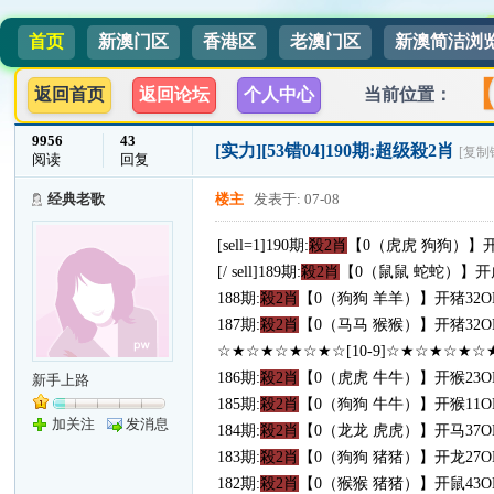
首页
新澳门区
香港区
老澳门区
新澳简洁浏
返回首页
返回论坛
个人中心
当前位置：
9956
43
[实力]
[53错04]190期:超级殺2肖
[复制
阅读
回复
经典老歌
楼主
发表于: 07-08
[sell=1]190期:
殺2肖
【0（虎虎 狗狗）】开
[/ sell]189期:
殺2肖
【0（鼠鼠 蛇蛇）】开虎
188期:
殺2肖
【0（狗狗 羊羊）】开猪32O
187期:
殺2肖
【0（马马 猴猴）】开猪32O
☆★☆★☆★☆★☆[10-9]☆★☆★☆★☆
186期:
殺2肖
【0（虎虎 牛牛）】开猴23O
新手上路
185期:
殺2肖
【0（狗狗 牛牛）】开猴11O
加关注
发消息
184期:
殺2肖
【0（龙龙 虎虎）】开马37O
183期:
殺2肖
【0（狗狗 猪猪）】开龙27O
182期:
殺2肖
【0（猴猴 猪猪）】开鼠43O