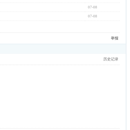
07-08
07-08
举报
历史记录