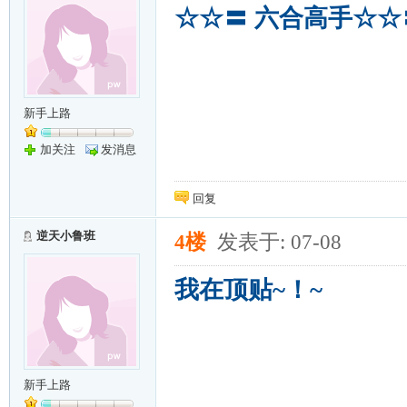
☆☆〓 六合高手☆☆
新手上路
加关注
发消息
回复
逆天小鲁班
4楼
发表于: 07-08
我在顶贴~！~
新手上路