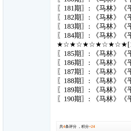
〖181期〗: 《马林》
〖182期〗: 《马林》
〖183期〗: 《马林》
〖184期〗: 《马林》
★☆★☆★☆★☆★☆★[10
〖185期〗: 《马林》
〖186期〗: 《马林》
〖187期〗: 《马林》
〖188期〗: 《马林》
〖189期〗: 《马林》
〖190期〗: 《马林》
共
4
条评分
，
积分
+24