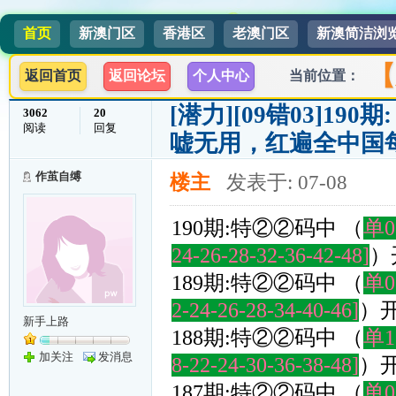
首页
新澳门区
香港区
老澳门区
新澳简洁浏
【
返回首页
返回论坛
个人中心
当前位置：
[潜力]
[09错03]1
3062
20
阅读
回复
嘘无用，红遍全中国
作茧自缚
楼主
发表于: 07-08
190期:特②②码中 （
单01
24-26-28-32-36-42-48]
）
189期:特②②码中 （
单01
2-24-26-28-34-40-46]
）开
新手上路
188期:特②②码中 （
单11
加关注
发消息
8-22-24-30-36-38-48]
）开
187期:特②②码中 （
单01