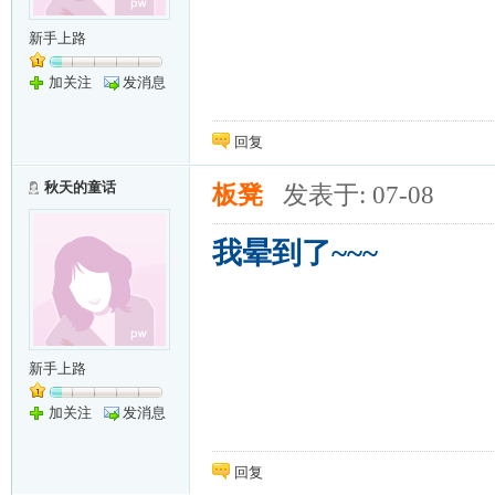
新手上路
加关注
发消息
回复
秋天的童话
板凳
发表于: 07-08
我晕到了~~~
新手上路
加关注
发消息
回复