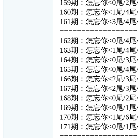
159期：怎忘你<0尾/2尾/6
160期：怎忘你<1尾/4尾/5
161期：怎忘你<3尾/4尾/
===================
162期：怎忘你<0尾/4尾/
163期：怎忘你<1尾/4尾/6
164期：怎忘你<0尾/3尾/6
165期：怎忘你<0尾/4尾/5
166期：怎忘你<2尾/3尾/5
167期：怎忘你<2尾/3尾/4
168期：怎忘你<0尾/2尾/5
169期：怎忘你<0尾/1尾/3
170期：怎忘你<1尾/6尾/8
171期：怎忘你<0尾/1尾/
===================