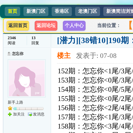
首页
新澳门区
香港区
老澳门区
新澳简洁浏
【
返回首页
返回论坛
个人中心
当前位置：
2346
13
[潜力]
[38错10]19
阅读
回复
怎忘你
楼主
发表于: 07-08
152期：怎忘你<1尾/3尾/5
153期：怎忘你<0尾/3尾/
154期：怎忘你<0尾/5尾/6
155期：怎忘你<0尾/2尾/3
新手上路
156期：怎忘你<2尾/4尾/7
加关注
发消息
157期：怎忘你<1尾/3尾/
158期：怎忘你<3尾/4尾/6