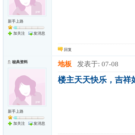
新手上路
加关注
发消息
回复
秘典资料
地板
发表于: 07-08
楼主天天快乐，吉祥
新手上路
加关注
发消息