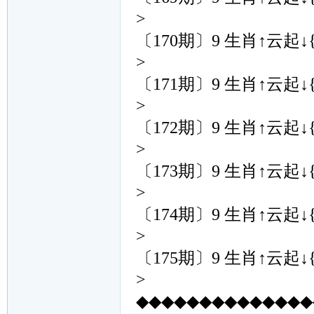
>
〔170期〕9 生肖↑云起↓
>
〔171期〕9 生肖↑云起↓
>
〔172期〕9 生肖↑云起↓
>
〔173期〕9 生肖↑云起↓
>
〔174期〕9 生肖↑云起↓
>
〔175期〕9 生肖↑云起↓
>
◆◆◆◆◆◆◆◆◆◆◆◆◆◆◆