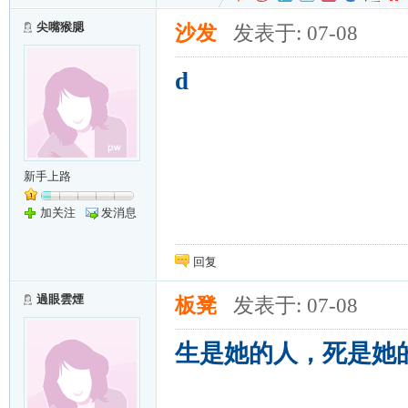
尖嘴猴腮
沙发
发表于: 07-08
d
新手上路
加关注
发消息
回复
過眼雲煙
板凳
发表于: 07-08
生是她的人，死是她