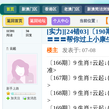
首页
新澳门区
香港区
老澳门区
新澳简洁浏
【
返回首页
返回论坛
个人中心
当前位置：
[实力]
[24错03]〔
11591
56
阅读
回复
〓〓〓帮你过上小康
云起
楼主
发表于: 07-08
〔166期〕9 生肖↑云起↓
准>
〔167期〕9 生肖↑云起↓
>
新手上路
〔168期〕9 生肖↑云起↓
加关注
发消息
>
〔169期〕9 生肖↑云起↓