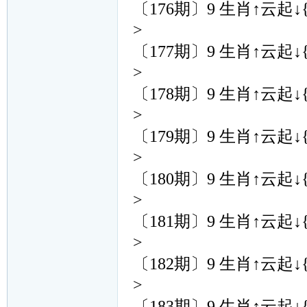
〔176期〕9 生肖↑云起↓
>
〔177期〕9 生肖↑云起↓
>
〔178期〕9 生肖↑云起↓
>
〔179期〕9 生肖↑云起↓
>
〔180期〕9 生肖↑云起↓
>
〔181期〕9 生肖↑云起↓
>
〔182期〕9 生肖↑云起↓
>
〔183期〕9 生肖↑云起↓