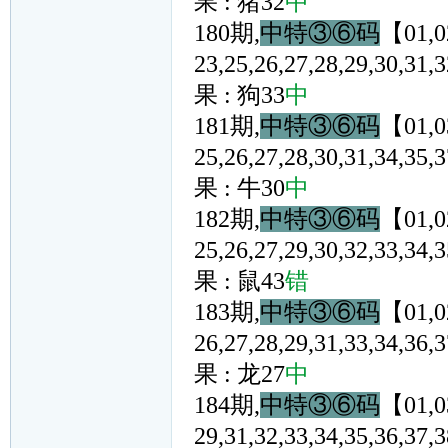
果 : 猪32
中
180期,
中特③⑥码
【01,02
23,25,26,27,28,29,30,
果 : 狗33
中
181期,
中特③⑥码
【01,03
25,26,27,28,30,31,34,
果 : 牛30
中
182期,
中特③⑥码
【01,02
25,26,27,29,30,32,33,
果 : 鼠43
错
183期,
中特③⑥码
【01,02
26,27,28,29,31,33,34,
果 : 龙27
中
184期,
中特③⑥码
【01,03
29,31,32,33,34,35,36,