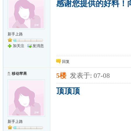
感谢您提供的好料！
新手上路
加关注
发消息
回复
移动苹果
5楼
发表于: 07-08
顶顶顶
新手上路