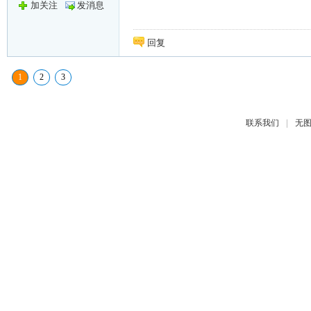
加关注
发消息
回复
1
2
3
|
联系我们
无