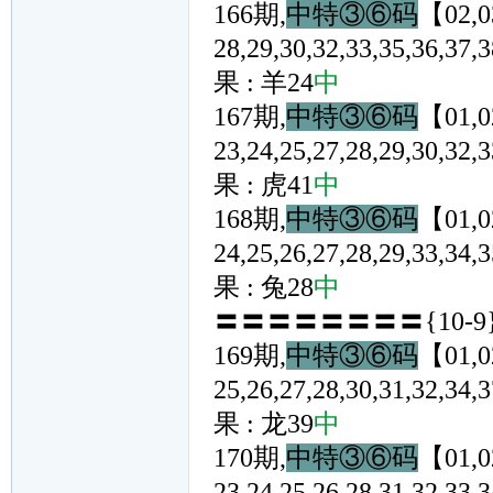
166期,
中特③⑥码
【02,03
28,29,30,32,33,35,36,
果 : 羊24
中
167期,
中特③⑥码
【01,02
23,24,25,27,28,29,30,
果 : 虎41
中
168期,
中特③⑥码
【01,02
24,25,26,27,28,29,33,
果 : 兔28
中
〓〓〓〓〓〓〓〓{10-9
169期,
中特③⑥码
【01,02
25,26,27,28,30,31,32,
果 : 龙39
中
170期,
中特③⑥码
【01,02
23,24,25,26,28,31,32,