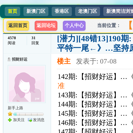
首页
新澳门区
香港区
老澳门区
新澳简洁浏
【
返回首页
返回论坛
个人中心
当前位置：
[潜力]
[48错13]1
4578
31
阅读
回复
平特一尾←》…坚持
招财好运
楼主
发表于: 07-08
142期:【招财好运】…《
准
143期:【招财好运】…
144期:【招财好运】…
新手上路
145期:【招财好运】…
加关注
发消息
146期:【招财好运】…
147期:【招财好运】…