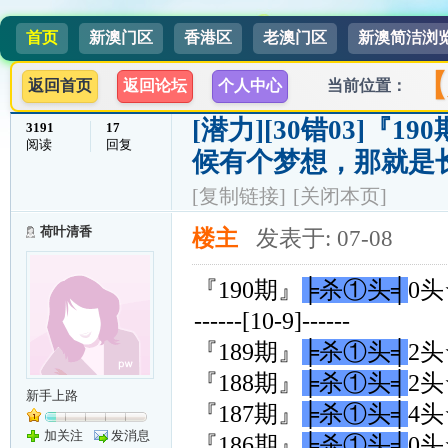
首页
新澳门区
香港区
老澳门区
新澳简洁浏
【
返回首页
返回论坛
个人中心
当前位置：
[潜力]
[30错03]『
3191
17
阅读
回复
候有个梦想，那就是
[复制链接]
[关闭本页]
荷叶清香
楼主
发表于: 07-08
『190期』
╞杀①头╡
0
------[10-9]------
『189期』
╞杀①头╡
2
『188期』
╞杀①头╡
2
新手上路
『187期』
╞杀①头╡
4
加关注
发消息
『186期』
╞杀①头╡
0