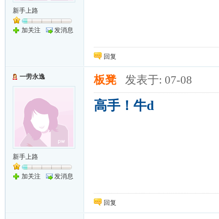
新手上路
加关注
发消息
回复
一劳永逸
板凳
发表于: 07-08
高手！牛d
新手上路
加关注
发消息
回复