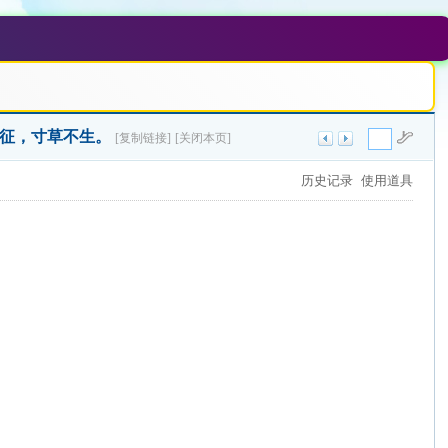
出征，寸草不生。
[复制链接]
[关闭本页]
历史记录
使用道具