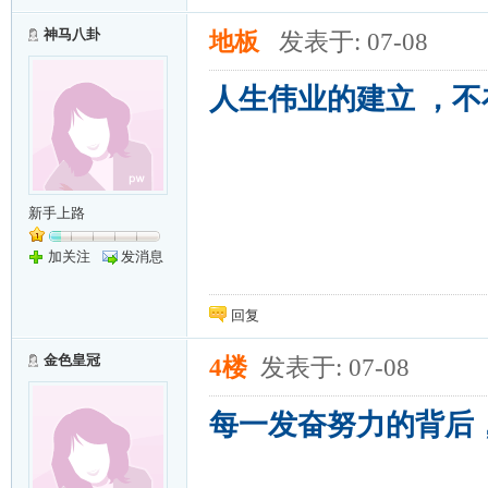
神马八卦
地板
发表于: 07-08
人生伟业的建立 ，
新手上路
加关注
发消息
回复
金色皇冠
4楼
发表于: 07-08
每一发奋努力的背后