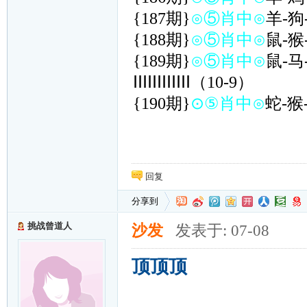
{187期}
⊙⑤肖中⊙
羊-狗
{188期}
⊙⑤肖中⊙
鼠-猴
{189期}
⊙⑤肖中⊙
鼠-马
ⅠⅠⅠⅠⅠⅠⅠⅠⅠⅠⅠⅠ（10-9）
{190期}
⊙⑤肖中⊙
蛇-猴
回复
分享到
挑战曾道人
沙发
发表于: 07-08
顶顶顶