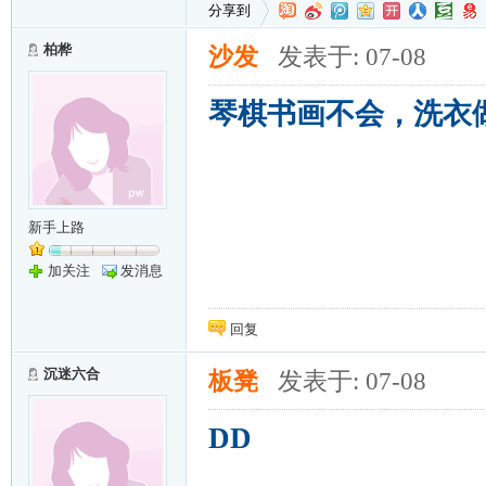
分享到
柏桦
沙发
发表于: 07-08
琴棋书画不会，洗衣
新手上路
加关注
发消息
回复
沉迷六合
板凳
发表于: 07-08
DD