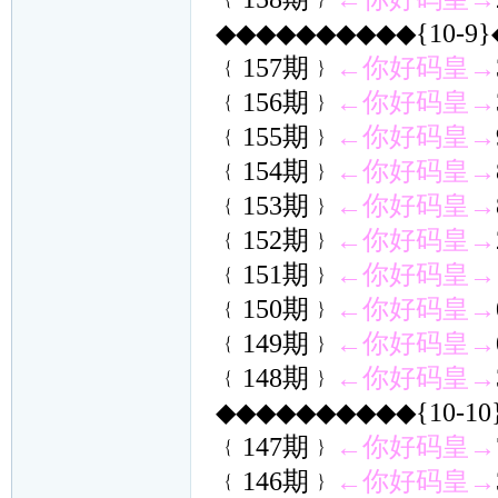
◆◆◆◆◆◆◆◆◆◆{10-9
﹛157期﹜
←你好码皇→
﹛156期﹜
←你好码皇→
﹛155期﹜
←你好码皇→
﹛154期﹜
←你好码皇→
﹛153期﹜
←你好码皇→
﹛152期﹜
←你好码皇→
﹛151期﹜
←你好码皇→
﹛150期﹜
←你好码皇→
﹛149期﹜
←你好码皇→
﹛148期﹜
←你好码皇→
◆◆◆◆◆◆◆◆◆◆{10-1
﹛147期﹜
←你好码皇→
﹛146期﹜
←你好码皇→