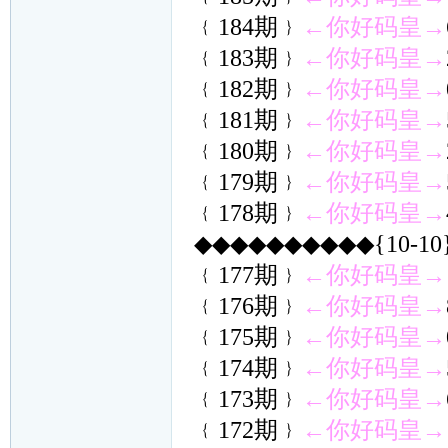
﹛184期﹜
←你好码皇→
﹛183期﹜
←你好码皇→
﹛182期﹜
←你好码皇→
﹛181期﹜
←你好码皇→
﹛180期﹜
←你好码皇→
﹛179期﹜
←你好码皇→
﹛178期﹜
←你好码皇→
◆◆◆◆◆◆◆◆◆◆{10-1
﹛177期﹜
←你好码皇→
﹛176期﹜
←你好码皇→
﹛175期﹜
←你好码皇→
﹛174期﹜
←你好码皇→
﹛173期﹜
←你好码皇→
﹛172期﹜
←你好码皇→