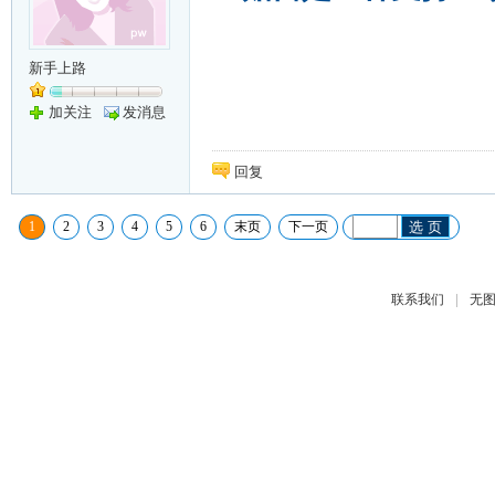
新手上路
加关注
发消息
回复
1
2
3
4
5
6
末页
下一页
选 页
|
联系我们
无