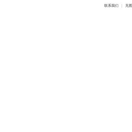
|
联系我们
无