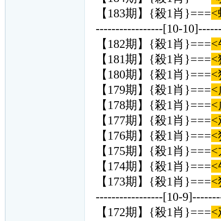
【183期】{殺1肖}===
-----------------[10-10]------
【182期】{殺1肖}===
【181期】{殺1肖}===
【180期】{殺1肖}===
【179期】{殺1肖}===
【178期】{殺1肖}===
【177期】{殺1肖}===
【176期】{殺1肖}===
【175期】{殺1肖}===
【174期】{殺1肖}===
【173期】{殺1肖}===
-----------------[10-9]-------
【172期】{殺1肖}===