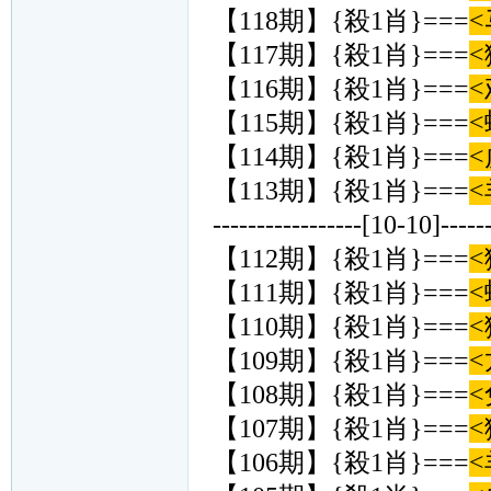
【118期】{殺1肖}===
【117期】{殺1肖}===
【116期】{殺1肖}===
【115期】{殺1肖}===
【114期】{殺1肖}===
【113期】{殺1肖}===
-----------------[10-10]------
【112期】{殺1肖}===
【111期】{殺1肖}===
【110期】{殺1肖}===
【109期】{殺1肖}===
【108期】{殺1肖}===
【107期】{殺1肖}===
【106期】{殺1肖}===