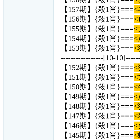
【157期】{殺1肖}===
【156期】{殺1肖}===
【155期】{殺1肖}===
【154期】{殺1肖}===
【153期】{殺1肖}===
-----------------[10-10]------
【152期】{殺1肖}===
【151期】{殺1肖}===
【150期】{殺1肖}===
【149期】{殺1肖}===
【148期】{殺1肖}===
【147期】{殺1肖}===
【146期】{殺1肖}===
【145期】{殺1肖}===