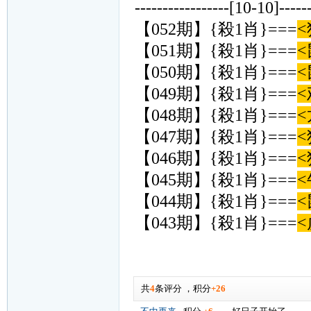
-----------------[10-10]------
【052期】{殺1肖}===
【051期】{殺1肖}===
【050期】{殺1肖}===
【049期】{殺1肖}===
【048期】{殺1肖}===
【047期】{殺1肖}===
【046期】{殺1肖}===
【045期】{殺1肖}===
【044期】{殺1肖}===
【043期】{殺1肖}===
共
4
条评分
，
积分
+26