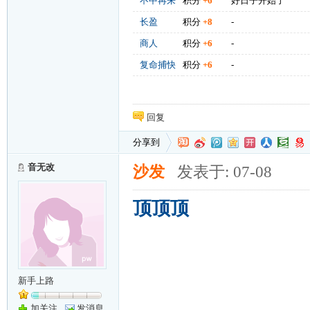
不中再来
积分
+6
好日子开始了
长盈
积分
+8
-
商人
积分
+6
-
复命捕快
积分
+6
-
回复
分享到
音无改
沙发
发表于: 07-08
顶顶顶
新手上路
加关注
发消息