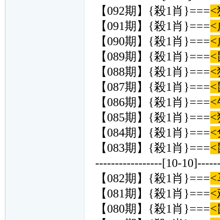
【092期】{殺1肖}===
【091期】{殺1肖}===
【090期】{殺1肖}===
【089期】{殺1肖}===
【088期】{殺1肖}===
【087期】{殺1肖}===
【086期】{殺1肖}===
【085期】{殺1肖}===
【084期】{殺1肖}===
【083期】{殺1肖}===
-----------------[10-10]------
【082期】{殺1肖}===
【081期】{殺1肖}===
【080期】{殺1肖}===