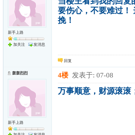
当楼主看到我的回复
要伤心，不要难过！ 
挽！
新手上路
加关注
发消息
回复
轰轰烈烈
4楼
发表于: 07-08
万事顺意，财源滚滚
新手上路
加关注
发消息