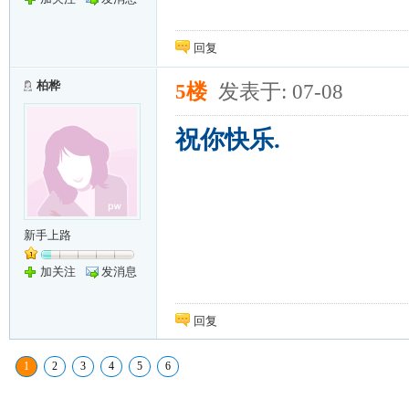
回复
柏桦
5楼
发表于: 07-08
祝你快乐.
新手上路
加关注
发消息
回复
1
2
3
4
5
6