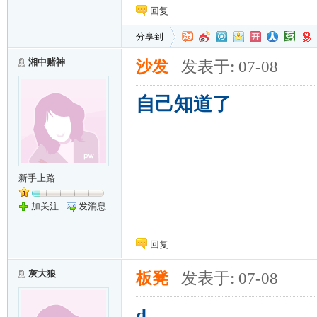
回复
分享到
湘中赌神
沙发
发表于: 07-08
自己知道了
新手上路
加关注
发消息
回复
灰大狼
板凳
发表于: 07-08
d