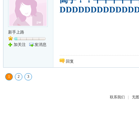
DDDDDDDDDDDD
新手上路
加关注
发消息
回复
1
2
3
|
联系我们
无