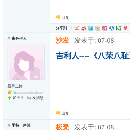
回复
分享到
夜色伊人
沙发
发表于: 07-08
吉利人----《八荣八
新手上路
加关注
发消息
回复
平特一声笑
板凳
发表于: 07-08