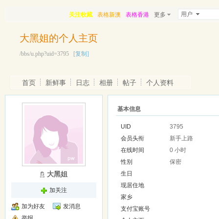
用户
关注收藏
表格新澳
表格香港
更多
大黑姐的个人主页
/bbs/u.php?uid=3795
[复制]
首页
新鲜事
日志
相册
帖子
个人资料
基本信息
UID
3795
会员头衔
新手上路
在线时间
0 小时
性别
保密
大黑姐
生日
现居住地
加关注
家乡
加为好友
发消息
支付宝账号
举报