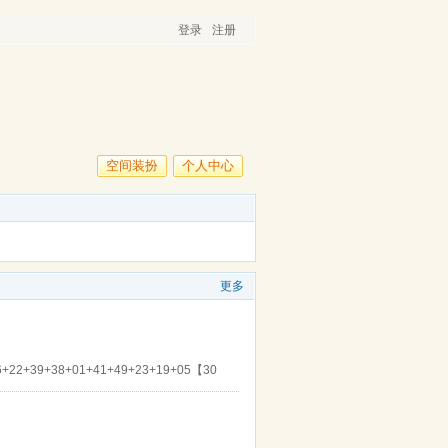
登录
注册
空间装扮
个人中心
更多
6+22+39+38+01+41+49+23+19+05【30