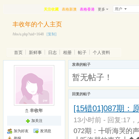
用户
关注收藏
表格新澳
表格香港
更多
丰收年的个人主页
/bbs/u.php?uid=1648
[复制]
首页
新鲜事
日志
相册
帖子
个人资料
发表的帖子
暂无帖子！
回复的帖子
[15错01]087
丰收年
13小时前 - 回复:17，人
加关注
072期：╋听海哭的
加为好友
发消息
举报