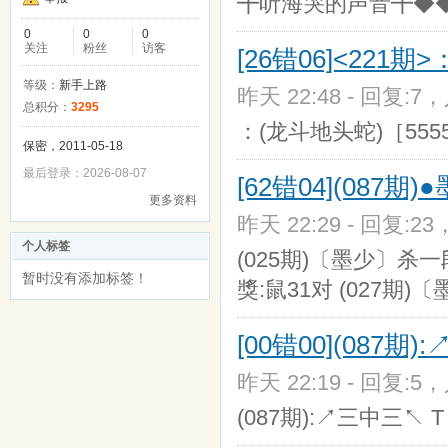
╋听海哭的声音╋◆
0
0
0
关注
粉丝
访客
[26错06]<221
等级：
新手上路
昨天 22:48 - 回复:7，
总积分：
3295
：(龙斗地头蛇)［5555
保密，2011-05-18
最后登录：2026-08-07
[62错04](087
更多资料
昨天 22:29 - 回复:23
个人标签
(025期)〔墨少〕杀一段
暂时没有添加标签！
獎:鼠31对 (027期
[00错00](087
昨天 22:19 - 回复:5，
(087期):↗三中三↖ T 