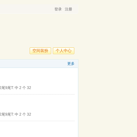
登录
注册
空间装扮
个人中心
更多
9尾T: 中 2 个 32
9尾T: 中 2 个 32