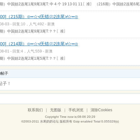
5期）中国娃2连尾1尾9尾3尾T: 中 4 个 19 13 01 11〖准〗 （216期）中国娃2连尾6
错00]（215期）⊙═☆≮无错㊣2连尾≯☆═⊙
-08-03 - 回复:10，人气:492 -
新澳
5期）中国娃2连尾1尾9尾3尾T:？？〖准〗
错00]（214期）⊙═☆≮无错㊣2连尾≯☆═⊙
-08-01 - 回复:4，人气:559 -
新澳
4期）中国娃2连尾2尾1尾5尾T:？？〖准〗
的帖子
帖子！
联系我们
|
无图版
|
手机浏览
|
清除Cookies
Copyright Time now is:08-06 20:29
©2003-2011
水果奶奶论坛
版权所有 Gzip enabled
Total 0.055329(s)