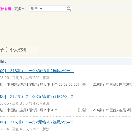
用户
表格香港
更多
子
个人资料
的帖子
错00]（218期）⊙═☆≮无错㊣2连尾≯☆═⊙
-08-06 - 回复:5，人气:755 -
新澳
期）中国娃2连尾1尾9尾3尾T: 中 4 个 19 13 01 11〖准〗 （216期）中国娃2连尾6尾2尾
错00]（217期）⊙═☆≮无错㊣2连尾≯☆═⊙
-08-05 - 回复:3，人气:473 -
新澳
期）中国娃2连尾1尾9尾3尾T: 中 4 个 19 13 01 11〖准〗 （216期）中国娃2连尾6尾2尾
错00]（216期）⊙═☆≮无错㊣2连尾≯☆═⊙
-08-04 - 回复:4，人气:689 -
新澳