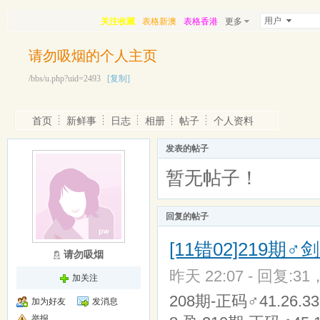
用户
关注收藏
表格新澳
表格香港
更多
请勿吸烟的个人主页
/bbs/u.php?uid=2493
[复制]
首页
新鲜事
日志
相册
帖子
个人资料
发表的帖子
暂无帖子！
回复的帖子
[11错02]219
请勿吸烟
昨天 22:07 - 回复:31
加关注
208期-正码♂41.26.3
加为好友
发消息
举报