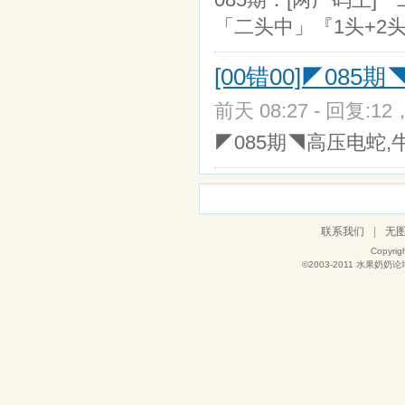
「二头中」『1头+2头』
[00错00]◤085
前天 08:27 - 回复:12
◤085期◥高压电蛇,
联系我们
|
无
Copyrig
©2003-2011
水果奶奶论