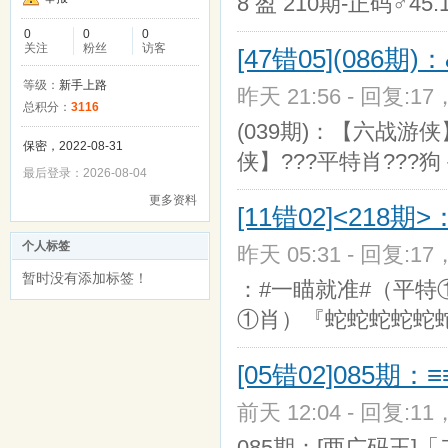
8 盈 210期-正码♂45.1
0
0
0
关注
粉丝
访客
[47错05](086
等级：
新手上路
昨天 21:56 - 回复:17
总积分：
3116
(039期)：【六战游侠
保密，2022-08-31
侠】???平特肖???狗 
最后登录：2026-08-04
更多资料
[11错02]<218
个人标签
昨天 05:31 - 回复:17
暂时没有添加标签！
：#一瞄就准#（平特
①肖）『蛇蛇蛇蛇蛇
[05错02]085期：
前天 12:04 - 回复:11
085期：[两广码王]「