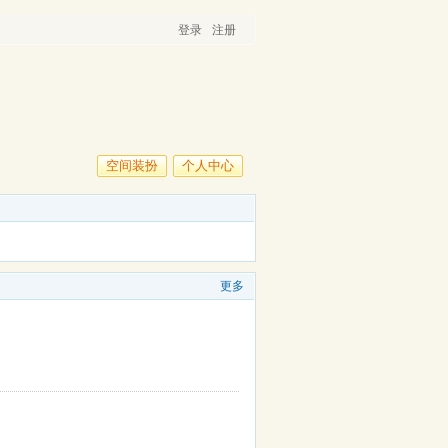
登录
注册
空间装扮
个人中心
更多