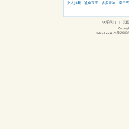
女人扰我
鲨鱼宝宝
多多果冻
皇子
心
哥
联系我们
|
无
Copyrig
©2003-2011
水果奶奶论