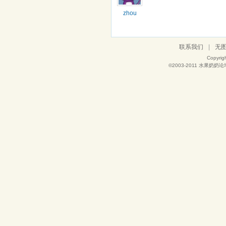
zhou
联系我们
|
无
Copyrig
©2003-2011
水果奶奶论