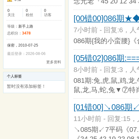
念元老『45 20 12 3
0
0
0
关注
粉丝
访客
[00错00]086
等级：
新手上路
7小时前 - 回复:6，人气
总积分：
3478
086期{我的小蛮腰}《
保密，2010-07-25
最后登录：2026-08-06
[05错02]086期:==
更多资料
8小时前 - 回复:3，人气
个人标签
081期:兔,虎,鼠,鸡,
暂时没有添加标签！
鼠,龙,马,蛇,兔▼⑦
[01错00]↘086
11小时前 - 回复:15，
↘085期↙7平码《07.2
《34.25.43.19.23.