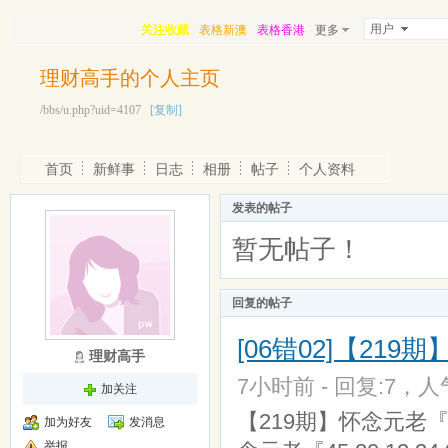
用户
关注收藏
表格新澳
表格香港
更多
理财高手的个人主页
/bbs/u.php?uid=4107
[复制]
首页
新鲜事
日志
相册
帖子
个人资料
发表的帖子
暂无帖子！
回复的帖子
[06错02]【2
理财高手
7小时前 - 回复:7，人气
加关注
【219期】怀念元老『29
加为好友
发消息
举报