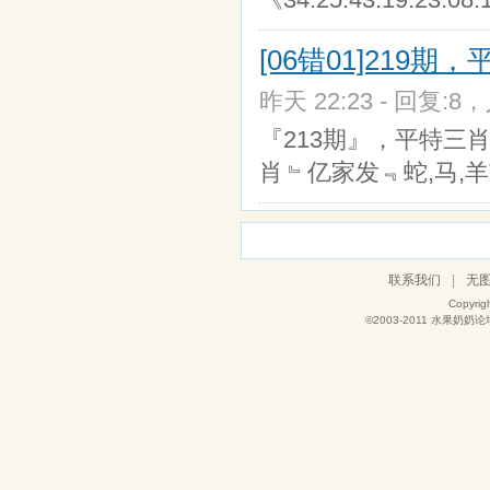
[06错01]219
昨天 22:23 - 回复:8，
『213期』，平特三肖
肖﹄亿家发﹃蛇,马,羊T
联系我们
|
无
Copyrig
©2003-2011
水果奶奶论