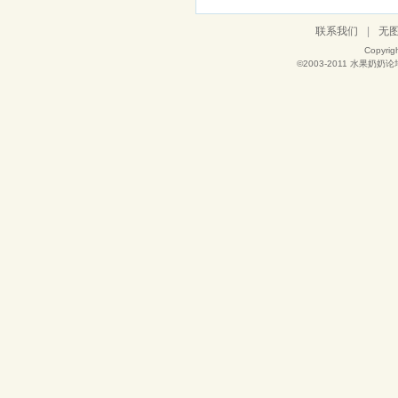
联系我们
|
无
Copyrig
©2003-2011
水果奶奶论