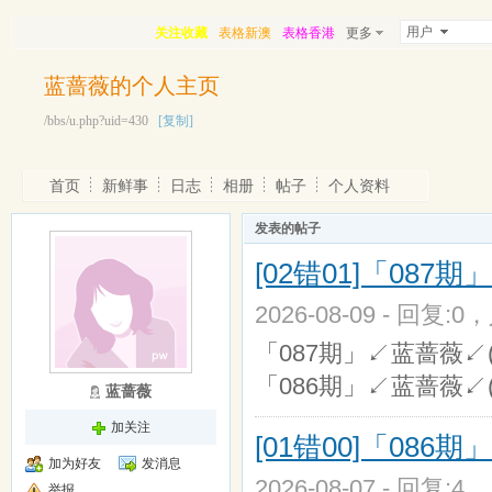
用户
关注收藏
表格新澳
表格香港
更多
蓝蔷薇的个人主页
/bbs/u.php?uid=430
[复制]
首页
新鲜事
日志
相册
帖子
个人资料
发表的帖子
[02错01]「08
2026-08-09 - 回复:0
「087期」↙蓝蔷薇↙(24*
「086期」↙蓝蔷薇↙(37
蓝蔷薇
加关注
[01错00]「08
加为好友
发消息
2026-08-07 - 回复:4
举报