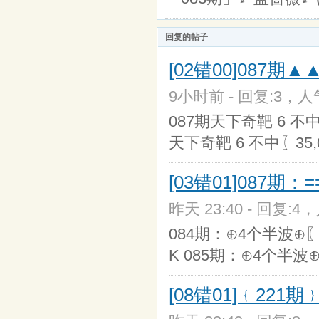
回复的帖子
[02错00]087期
9小时前 - 回复:3，人气
087期天下奇靶 6 不中〖
天下奇靶 6 不中〖35,06,
[03错01]087期：
昨天 23:40 - 回复:4，
084期：⊕4个半波⊕〖
K 085期：⊕4个半
[08错01]﹛221期