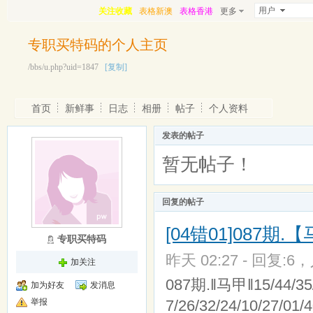
用户
关注收藏
表格新澳
表格香港
更多
专职买特码的个人主页
/bbs/u.php?uid=1847
[复制]
首页
新鲜事
日志
相册
帖子
个人资料
发表的帖子
暂无帖子！
回复的帖子
[04错01]087
专职买特码
昨天 02:27 - 回复:6，
加关注
087期.‖马甲‖15/44/35/3
加为好友
发消息
举报
7/26/32/24/10/27/01/