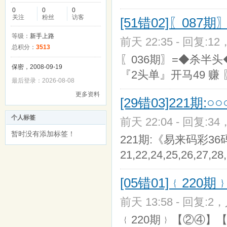
0
0
0
关注
粉丝
访客
[51错02]〖08
等级：
新手上路
前天 22:35 - 回复:12
总积分：
3513
〖036期〗=◆杀半头◆
保密，2008-09-19
『2头单』开马49 赚
最后登录：2026-08-08
更多资料
[29错03]221期:
个人标签
前天 22:04 - 回复:34
暂时没有添加标签！
221期:《易来码彩36码中》02
21,22,24,25,26,27,28
[05错01]﹛220
前天 13:58 - 回复:2，
﹛220期﹜【②④】【02-06-