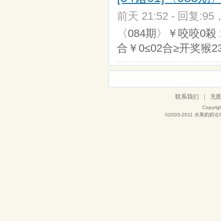
前天 21:52 - 回复:95
〈084期〉￥咬咬0殺 
合￥0≤02合≥开奖猴2
联系我们
|
无
Copyrig
©2003-2011
水果奶奶论