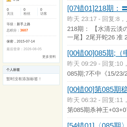
[07错01]218
0
0
0
关注
粉丝
访客
昨天 23:17 - 回复:8，
等级：
新手上路
218期： 【水清云淡
总积分：
3607
一尾】2尾开蛇26 准 
保密，2015-07-14
最后登录：2026-08-05
[00错00]085
更多资料
昨天 09:29 - 回复:10
个人标签
085期;7不中《15/23/2
暂时没有添加标签！
[00错00]第08
昨天 06:32 - 回复:11
第085期杀神王+03+07
[54错01]〈08