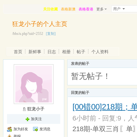
用户
关注收藏
表格新澳
表格香港
更多
狂龙小子的个人主页
/bbs/u.php?uid=2552
[复制]
首页
新鲜事
日志
相册
帖子
个人资料
发表的帖子
暂无帖子！
回复的帖子
[00错00]218
狂龙小子
6小时前 - 回复:9，人气
加关注
218期-单双三肖〖单
加为好友
发消息
举报