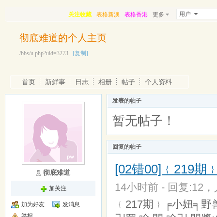
用户
关注收藏
表格新澳
表格香港
更多
彻底难道的个人主页
/bbs/u.php?uid=3273
[复制]
首页
新鲜事
日志
相册
帖子
个人资料
发表的帖子
暂无帖子！
回复的帖子
[02错00]﹛219
彻底难道
14小时前 - 回复:12，
加关注
﹛217期﹜╒小妞╕野兽
加为好友
发消息
举报