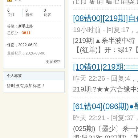
卍買 啥 開 啥卍 開獎:
0
0
0
关注
粉丝
访客
[08错00][219
等级：
新手上路
19小时前 - 回复:17，
总积分：
3811
[219期]▲杀半波中特
保密，2022-06-01
【(红单)】开：绿17【
最后登录：2026-08-06
更多资料
[10错01]219期
个人标签
昨天 22:26 - 回复:4，
暂时没有添加标签！
219期:?★★六合缘中缘★
[61错04](086
昨天 22:21 - 回复:37
(025期)〔墨少〕杀一段
獎:鼠31对 (027期