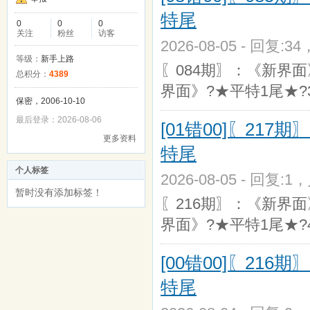
特尾
0
0
0
关注
粉丝
访客
2026-08-05 - 回复:3
等级：
新手上路
〖084期〗：《新界面》
总积分：
4389
界面》?★平特1尾★?33
保密，2006-10-10
最后登录：2026-08-06
[01错00]〖217期
更多资料
特尾
个人标签
2026-08-05 - 回复:1
暂时没有添加标签！
〖216期〗：《新界面》
界面》?★平特1尾★?44
[00错00]〖216期
特尾