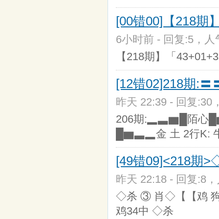
[00错00]【218
6小时前 - 回复:5，人气
【218期】「43+01+3
[12错02]218
昨天 22:39 - 回复:30
206期:▂▃▆█陌心█
█▆▃▂金 土 2行K: 
[49错09]<218
昨天 22:18 - 回复:8，
◇杀 ③ 肖◇【【鸡 狗
鸡34中 ◇杀