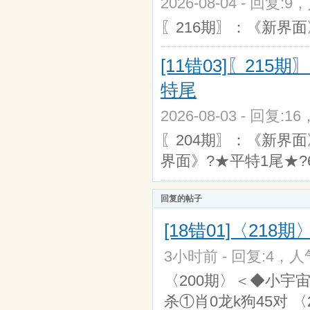
2026-08-04 - 回复:9
〖216期〗：《新界面》
[11错03]〖215期
特尾
2026-08-03 - 回复:1
〖204期〗：《新界面》
界面》?★平特1尾★?66
回复的帖子
[18错01]〈218期
3小时前 - 回复:4，人气
〈200期〉＜◆小宇宙
杀①肖0龙k狗45对 