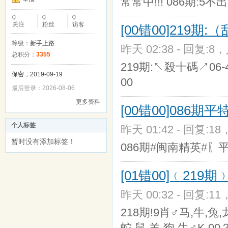
常常中!!! 086期:5不
0
0
0
关注
粉丝
访客
[00错00]219期
等级：
新手上路
昨天 02:38 - 回复:8，
总积分：
3355
219期:↖殺十碼↗06-41
保密，2019-09-19
00
最后登录：2026-08-06
更多资料
[00错00]086
个人标签
昨天 01:42 - 回复:18
暂时没有添加标签！
086期#闽南精英#
[01错00]﹙21
昨天 00:32 - 回复:11
218期!9肖♂马,牛,兔,龙
蛇,鼠,羊,狗,牛♂K.00？