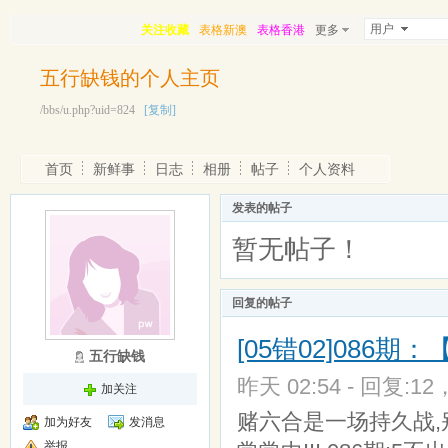
用户
关注收藏
表格新澳
表格香港
更多
五行缺钱的个人主页
/bbs/u.php?uid=824
[复制]
首页
新鲜事
日志
相册
帖子
个人资料
发表的帖子
暂无帖子！
回复的帖子
[05错02]08
五行缺钱
昨天 02:54 - 回复:12
加关注
赌六合是一场持久战,
加为好友
发消息
举报